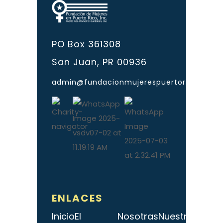
PO Box 361308
San Juan, PR 00936
admin@fundacionmujerespuertorico.org
ENLACES
Inicio
El
Nosotras
Nuestro
Public