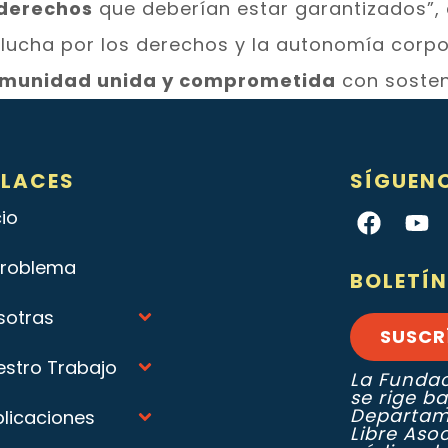
 derechos
que deberían estar garantizados”,
a lucha por los derechos y la autonomía corp
munidad unida y comprometida
con sosten
NLACES
SÍGUEN
cio
 Problema
BOLETÍN
sotras
SUSCR
estro Trabajo
La Fundac
se rige ba
Departam
blicaciones
Libre Aso