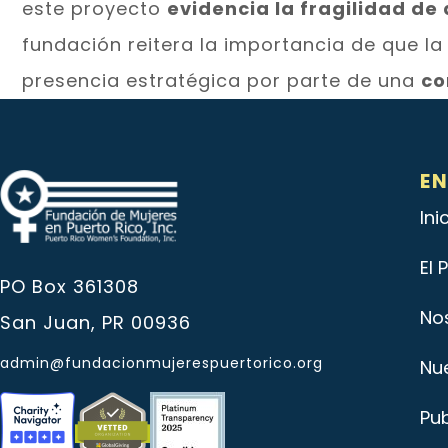
este proyecto
evidencia la fragilidad de
fundación reitera la importancia de que l
presencia estratégica por parte de una
co
E
Ini
El
PO Box 361308
No
San Juan, PR 00936
admin@fundacionmujerespuertorico.org
Nu
Pu