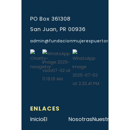
PO Box 361308
San Juan, PR 00936
admin@fundacionmujerespuertorico.org
ENLACES
Inicio
El
Nosotras
Nuestro
Public